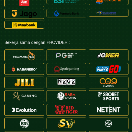
Bekerja sama dengan PROVIDER :