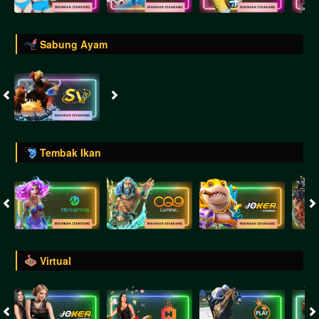
Sabung Ayam
Tembak Ikan
Virtual