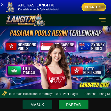
x
APLIKASI LANGIT70
DOWNLOAD
Kini telah tersedia Aplikasi Android
Previous
Nex
 Online Terbaik Resmi dan Terpercaya 100% Pasti Bayar
Selamat Datang Di Sit
MASUK
DAFTAR