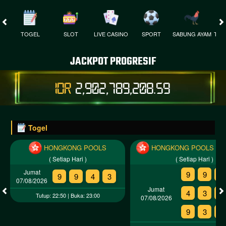
TOGEL
SLOT
LIVE CASINO
SPORT
SABUNG AYAM
TEM
JACKPOT PROGRESIF
IDR
2,902,789,213.39
Togel
HONGKONG POOLS
HONGKONG POOLS 1,2,
( Setiap Hari )
( Setiap Hari )
Jumat
9
9
4
9
9
4
3
07/08/2026
Jumat
4
3
5
Tutup: 22:50 | Buka: 23:00
07/08/2026
9
3
2