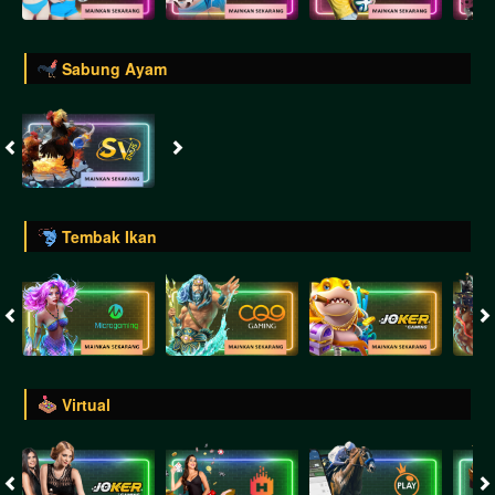
Sabung Ayam
Tembak Ikan
Virtual