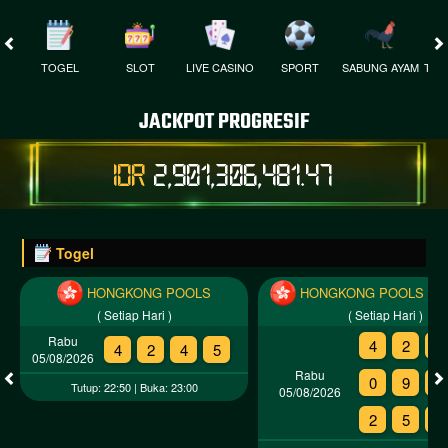
TOGEL
SLOT
LIVE CASINO
SPORT
SABUNG AYAM
TEM
JACKPOT PROGRESIF
IDR
2,901,306,486.27
Togel
HONGKONG POOLS
HONGKONG POOLS 1,2,
( Setiap Hari )
( Setiap Hari )
Rabu
4
2
4
4
2
4
5
05/08/2026
Rabu
0
9
8
Tutup: 22:50 | Buka: 23:00
05/08/2026
2
5
1