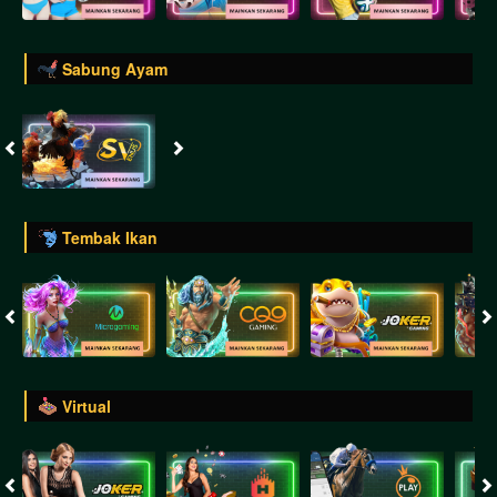
Sabung Ayam
Tembak Ikan
Virtual