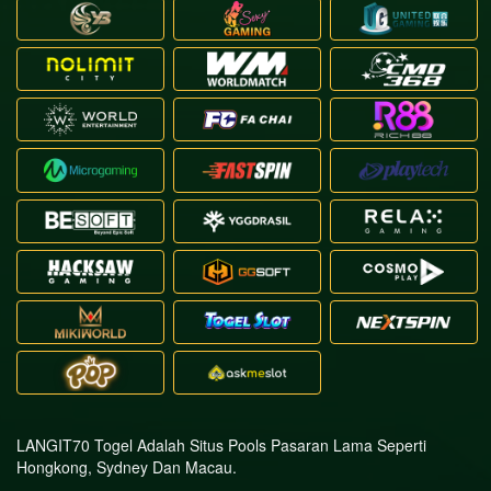
LANGIT70 Togel Adalah Situs Pools Pasaran Lama Seperti
Hongkong, Sydney Dan Macau.