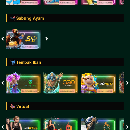
Sabung Ayam
Tembak Ikan
Virtual