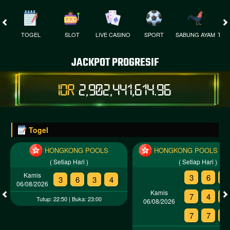
TOGEL
SLOT
LIVE CASINO
SPORT
SABUNG AYAM
TEM
JACKPOT PROGRESIF
IDR
2,902,441,619.76
Togel
HONGKONG POOLS
HONGKONG POOLS 1,2,
( Setiap Hari )
( Setiap Hari )
Kamis
3
6
3
3
6
3
4
06/08/2026
Kamis
7
4
0
Tutup: 22:50 | Buka: 23:00
06/08/2026
7
7
1