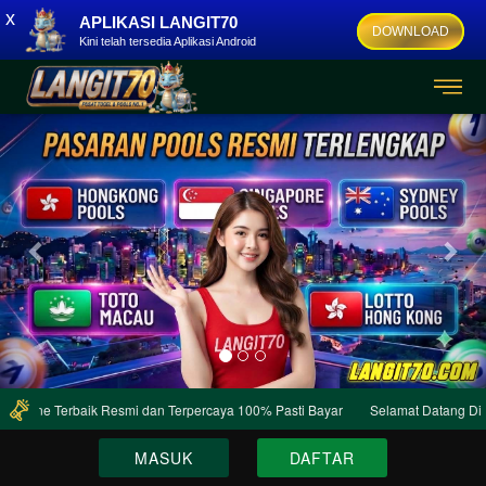
x
APLIKASI LANGIT70
DOWNLOAD
Kini telah tersedia Aplikasi Android
Previous
Nex
 Online Terbaik Resmi dan Terpercaya 100% Pasti Bayar
Selamat Datang Di Sit
MASUK
DAFTAR