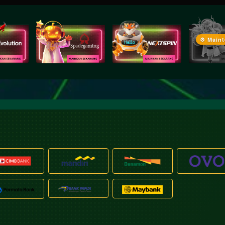
⚙ Main