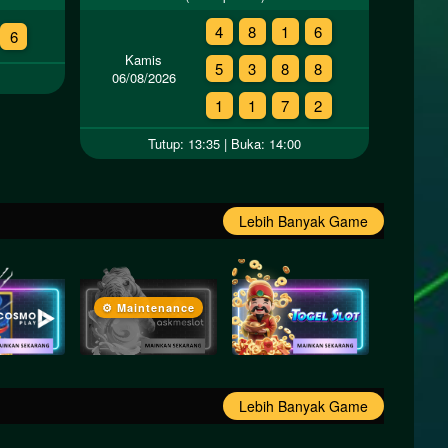
4
8
1
6
6
Kamis
5
3
8
8
06/08/2026
1
1
7
2
Tutup: 13:35 | Buka: 14:00
Lebih Banyak Game
⚙ Maintenance
Lebih Banyak Game