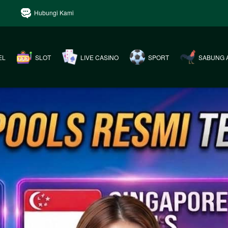
i
Hubungi Kami
EL
SLOT
LIVE CASINO
SPORT
SABUNG 