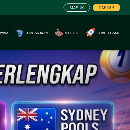
MASUK
DAFTAR
AYAM
TEMBAK IKAN
VIRTUAL
CRASH GAME
Next