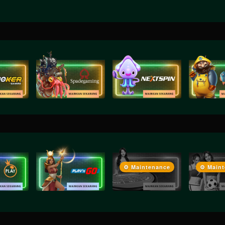
⚙ Maintenance
⚙ Main