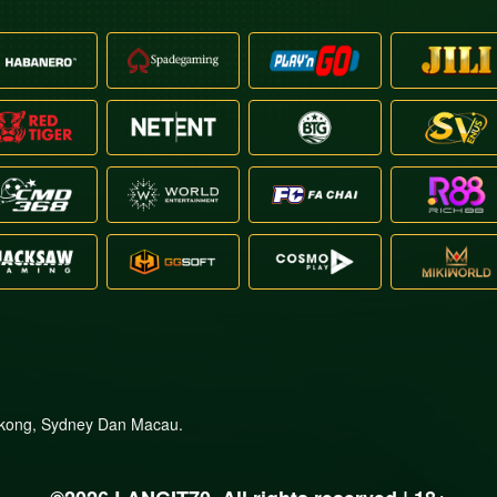
gkong, Sydney Dan Macau.