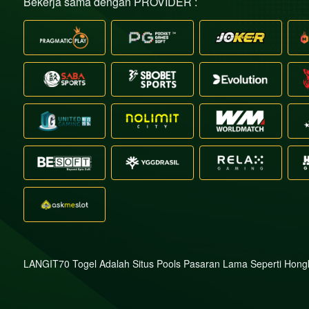
Bekerja sama dengan PROVIDER :
LANGIT70 Togel Adalah Situs Pools Pasaran Lama Seperti Hon