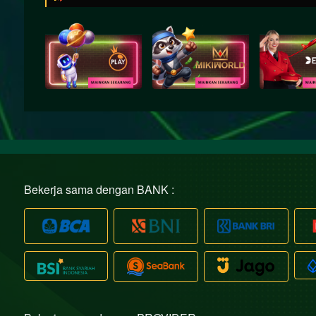
Bekerja sama dengan BANK :