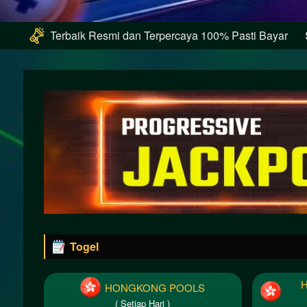
ine Terbaik Resmi dan Terpercaya 100% Pasti Bayar
Selamat
Togel
HONGKONG POOLS
( Setiap Hari )