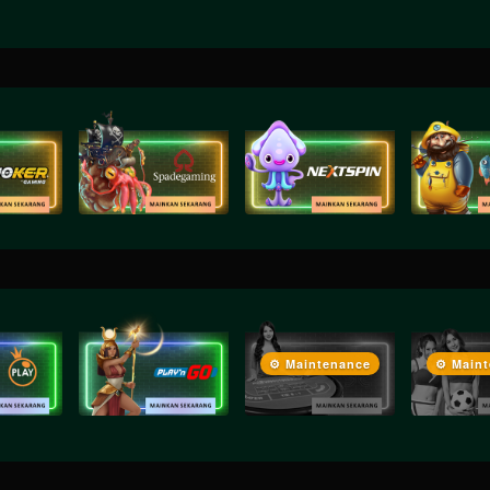
⚙ Maintenance
⚙ Main