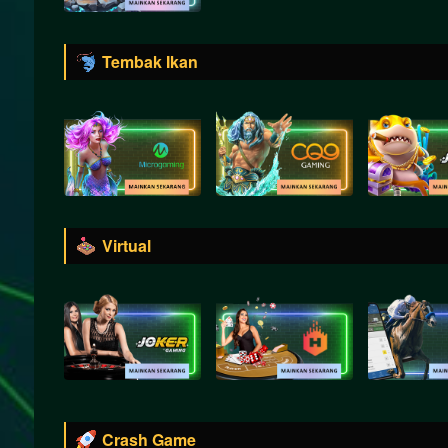
Tembak Ikan
Virtual
Crash Game