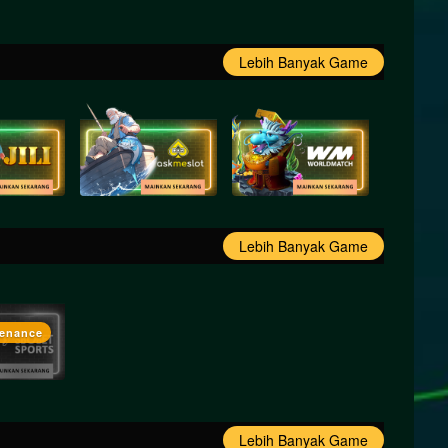
Lebih Banyak Game
Lebih Banyak Game
tenance
Lebih Banyak Game