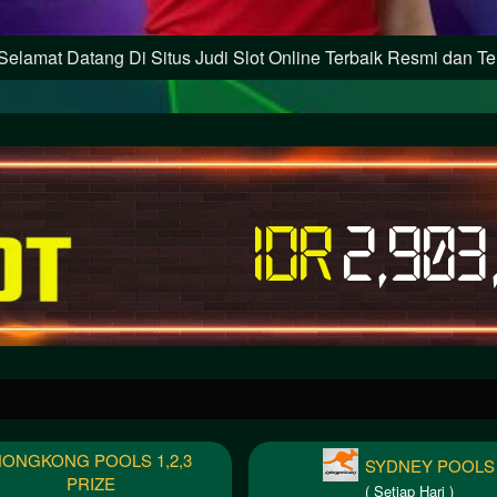
 Datang Di Situs Judi Slot Online Terbaik Resmi dan Terperca
IDR
2,903
HONGKONG POOLS 1,2,3
SYDNEY POOLS
PRIZE
( Setiap Hari )