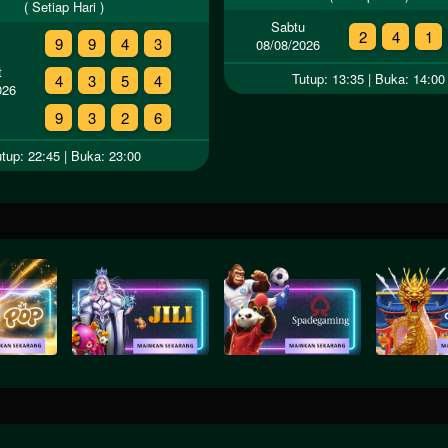
( Setiap Hari )
Sabtu
2
4
1
9
9
4
3
08/08/2026
t
Tutup: 13:35 | Buka: 14:00
4
3
5
4
026
9
3
2
6
tup: 22:45 | Buka: 23:00