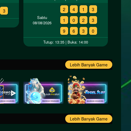
2
4
1
3
3
Sabtu
1
0
2
3
08/08/2026
9
6
3
0
Tutup: 13:35 | Buka: 14:00
Lebih Banyak Game
Lebih Banyak Game