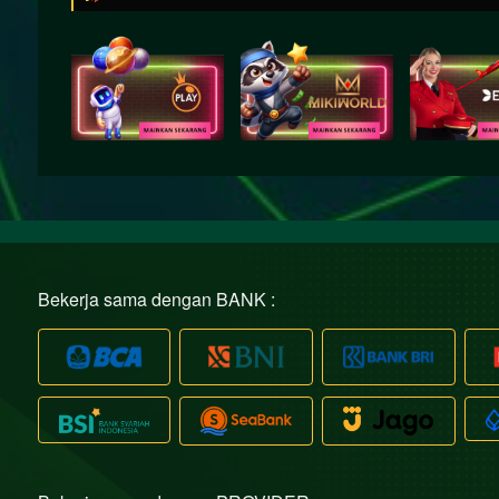
Bekerja sama dengan BANK :