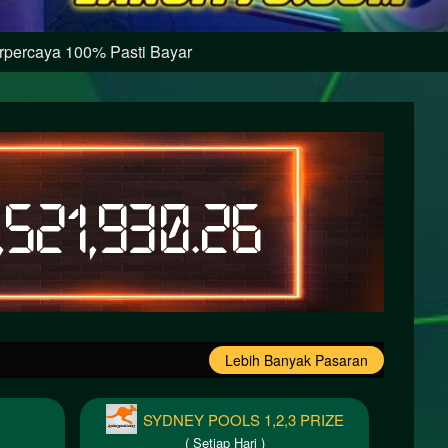
ya 100% Pasti Bayar
,521,948.86
Lebih Banyak Pasaran
SYDNEY POOLS 1,2,3 PRIZE
( Setiap Hari )