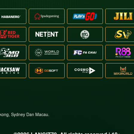
gkong, Sydney Dan Macau.