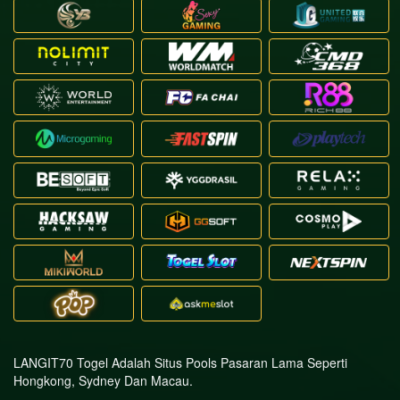
LANGIT70 Togel Adalah Situs Pools Pasaran Lama Seperti
Hongkong, Sydney Dan Macau.