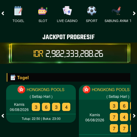
TOGEL
SLOT
LIVE CASINO
SPORT
SABUNG AYAM
TEM
JACKPOT PROGRESIF
IDR
2,902,333,293.09
Togel
HONGKONG POOLS
HONGKONG POOLS 1,2,
( Setiap Hari )
( Setiap Hari )
Kamis
3
6
3
3
6
3
4
06/08/2026
Kamis
7
4
0
Tutup: 22:50 | Buka: 23:00
06/08/2026
7
7
1