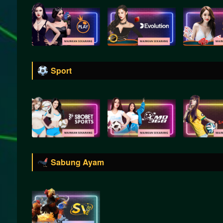
Sport
Sabung Ayam