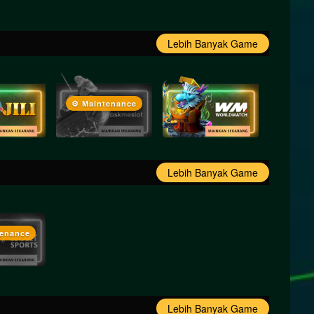
Lebih Banyak Game
⚙ Maintenance
Lebih Banyak Game
tenance
Lebih Banyak Game