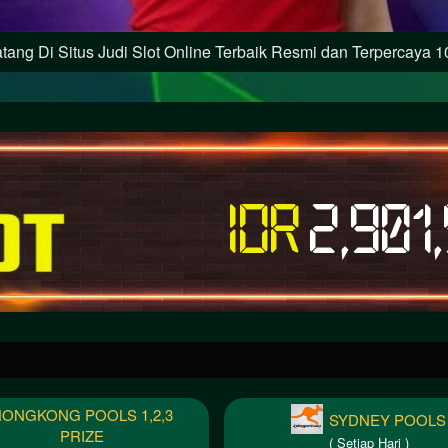
Situs Judi Slot Online Terbaik Resmi dan Terpercaya 100% Pas
IDR
2,901
HONGKONG POOLS 1,2,3
SYDNEY POOLS
PRIZE
( Setiap Hari )