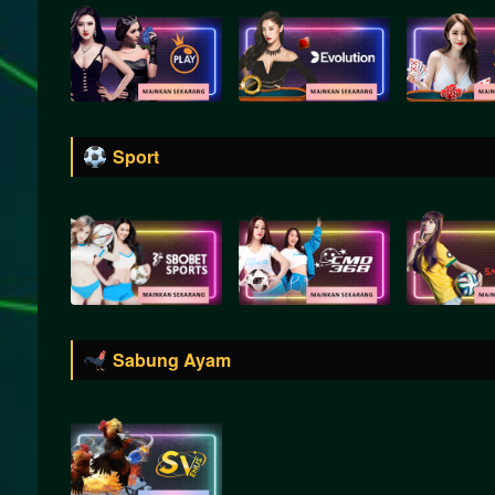
Sport
Sabung Ayam