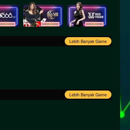
Lebih Banyak Game
Lebih Banyak Game