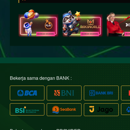
Bekerja sama dengan BANK :