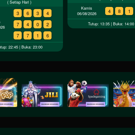
( Setiap Hari )
Kamis
4
8
1
3
6
3
4
06/08/2026
s
Tutup: 13:35 | Buka: 14:00
7
4
0
2
026
7
7
1
6
tup: 22:45 | Buka: 23:00