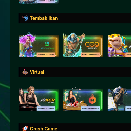
Tembak Ikan
Virtual
Crash Game