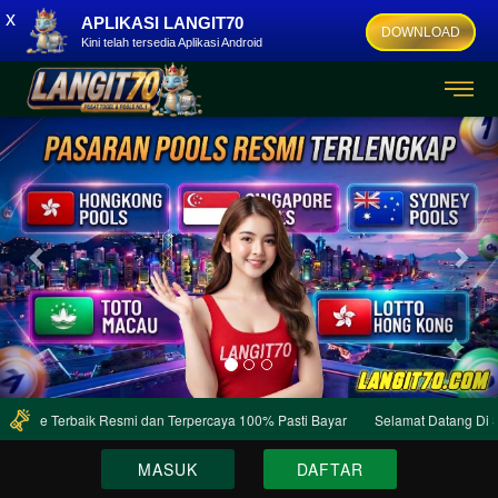
x
APLIKASI LANGIT70
DOWNLOAD
Kini telah tersedia Aplikasi Android
Previous
Nex
 Online Terbaik Resmi dan Terpercaya 100% Pasti Bayar
Selamat Datang Di Sit
MASUK
DAFTAR