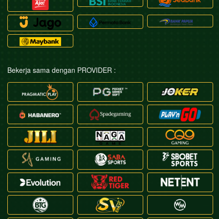
Bekerja sama dengan PROVIDER :