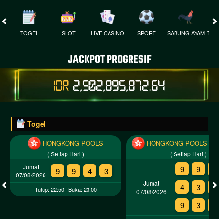
TOGEL
SLOT
LIVE CASINO
SPORT
SABUNG AYAM
TEM
JACKPOT PROGRESIF
IDR
2,902,895,877.44
Togel
HONGKONG POOLS
HONGKONG POOLS 1,2,
( Setiap Hari )
( Setiap Hari )
Jumat
9
9
4
9
9
4
3
07/08/2026
Jumat
4
3
5
Tutup: 22:50 | Buka: 23:00
07/08/2026
9
3
2