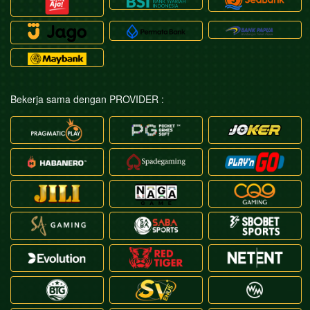
Bekerja sama dengan PROVIDER :