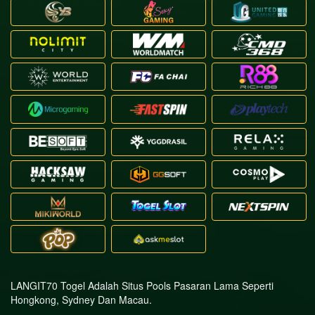
LANGIT70 Togel Adalah Situs Pools Pasaran Lama Seperti
Hongkong, Sydney Dan Macau.