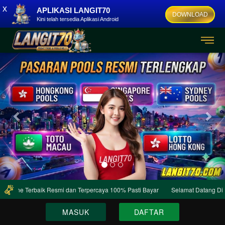
x
APLIKASI LANGIT70
DOWNLOAD
Kini telah tersedia Aplikasi Android
Previous
Nex
 Online Terbaik Resmi dan Terpercaya 100% Pasti Bayar
Selamat Datang Di Sit
MASUK
DAFTAR