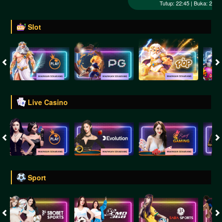
Tutup: 22:45 | Buka: 23:0
Slot
Live Casino
Sport