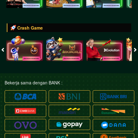
Crash Game
Bekerja sama dengan BANK :