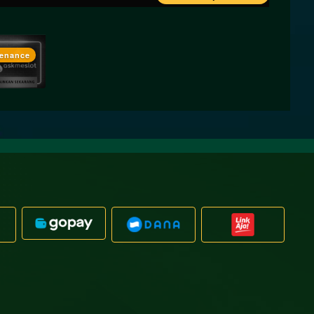
tenance