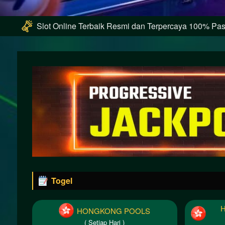
di Slot Online Terbaik Resmi dan Terpercaya 100% Pasti Bayar
Togel
HONGKONG POOLS
( Setiap Hari )