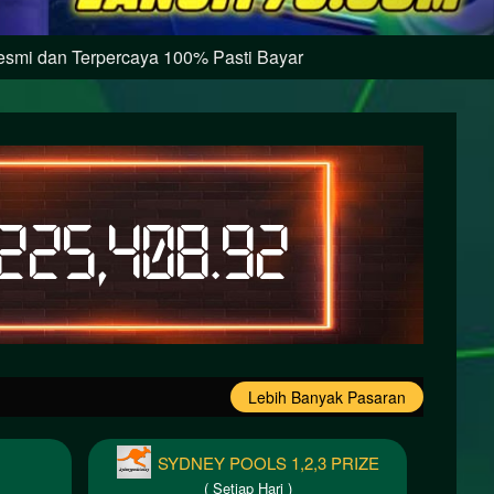
n Terpercaya 100% Pasti Bayar
,225,428.12
Lebih Banyak Pasaran
SYDNEY POOLS 1,2,3 PRIZE
( Setiap Hari )