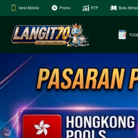
Versi Mobile
Promo
RTP
Buku Mimp
TOG
Previous