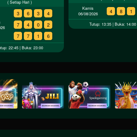
( Setiap Hari )
Kamis
4
8
1
3
6
3
4
06/08/2026
s
Tutup: 13:35 | Buka: 14:00
7
4
0
2
026
7
7
1
6
tup: 22:45 | Buka: 23:00