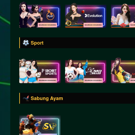
Sport
Sabung Ayam