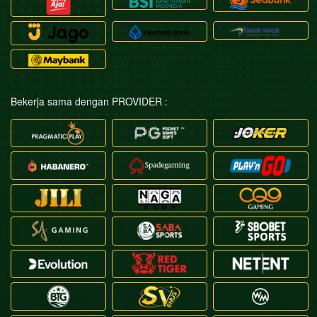
Bekerja sama dengan PROVIDER :