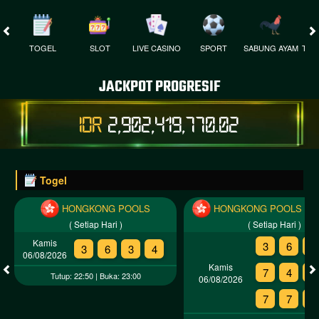
TOGEL
SLOT
LIVE CASINO
SPORT
SABUNG AYAM
TEM
JACKPOT PROGRESIF
IDR
2,902,419,774.82
Togel
HONGKONG POOLS
HONGKONG POOLS 1,2,
( Setiap Hari )
( Setiap Hari )
Kamis
3
6
3
3
6
3
4
06/08/2026
Kamis
7
4
0
Tutup: 22:50 | Buka: 23:00
06/08/2026
7
7
1