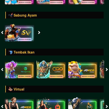
Sabung Ayam
Tembak Ikan
Virtual