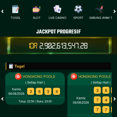
TOGEL
SLOT
LIVE CASINO
SPORT
SABUNG AYAM
TEM
JACKPOT PROGRESIF
IDR
2,902,613,552.05
Togel
HONGKONG POOLS
HONGKONG POOLS 1,2,
( Setiap Hari )
( Setiap Hari )
Kamis
3
6
3
3
6
3
4
06/08/2026
Kamis
7
4
0
Tutup: 22:50 | Buka: 23:00
06/08/2026
7
7
1