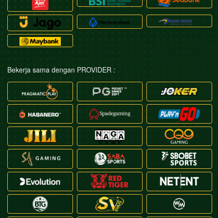
Bekerja sama dengan PROVIDER :