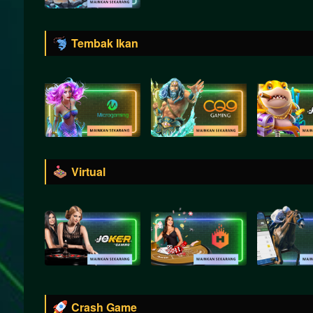
Tembak Ikan
Virtual
Crash Game