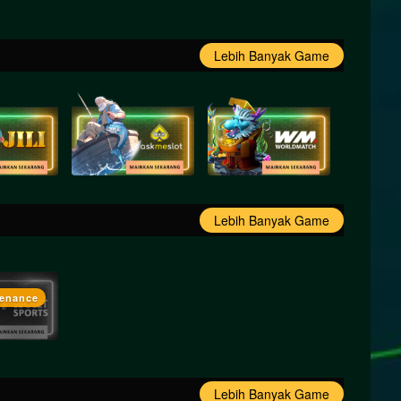
Lebih Banyak Game
Lebih Banyak Game
tenance
Lebih Banyak Game