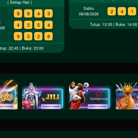
( Setiap Hari )
Sabtu
2
4
1
9
9
4
3
08/08/2026
t
Tutup: 13:35 | Buka: 14:00
4
3
5
4
026
9
3
2
6
tup: 22:45 | Buka: 23:00