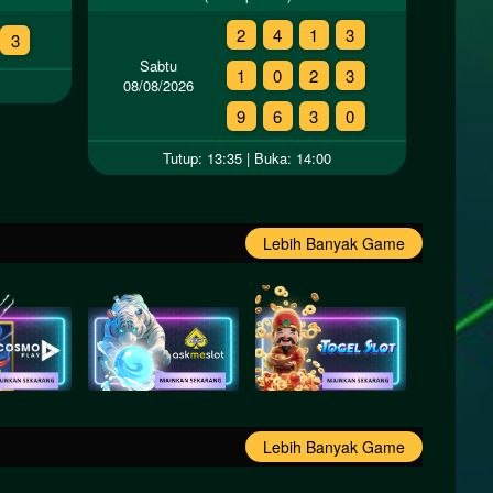
2
4
1
3
3
Sabtu
1
0
2
3
08/08/2026
9
6
3
0
Tutup: 13:35 | Buka: 14:00
Lebih Banyak Game
Lebih Banyak Game