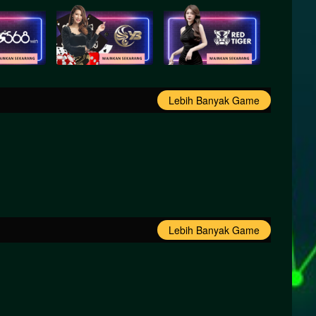
Lebih Banyak Game
Lebih Banyak Game