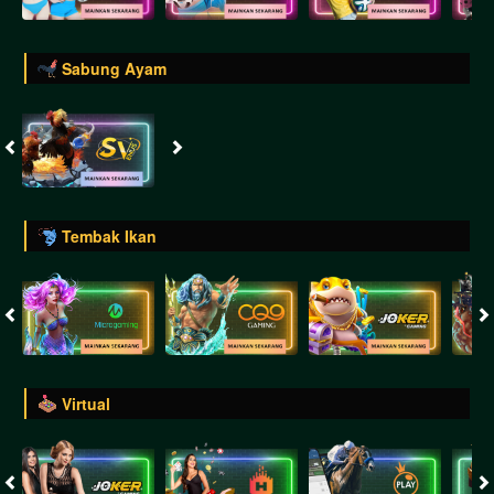
Sabung Ayam
Tembak Ikan
Virtual