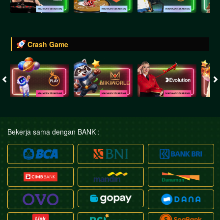
Crash Game
Bekerja sama dengan BANK :