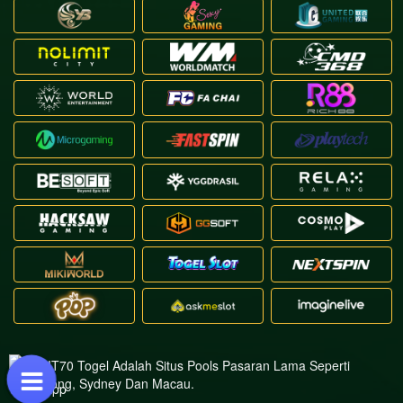
LANGIT70 Togel Adalah Situs Pools Pasaran Lama Seperti
Hongkong, Sydney Dan Macau.