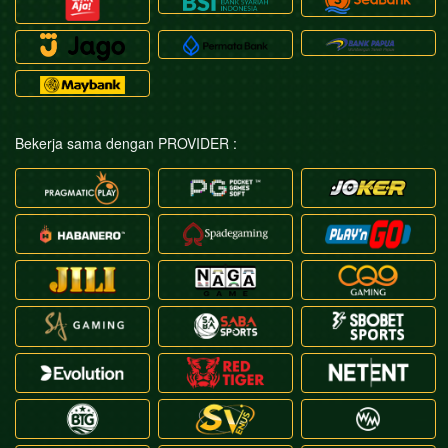
Bekerja sama dengan PROVIDER :