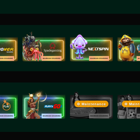
⚙ Maintenance
⚙ Main