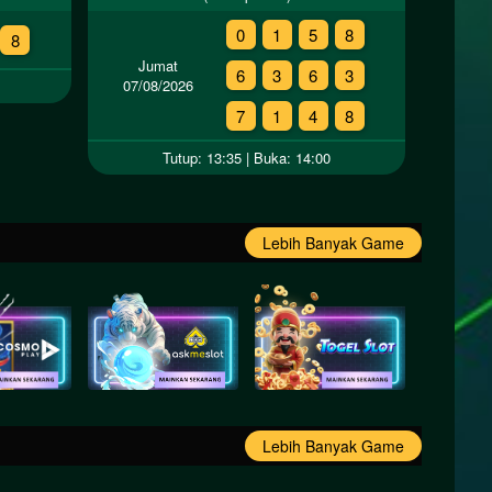
0
1
5
8
8
Jumat
6
3
6
3
07/08/2026
7
1
4
8
Tutup: 13:35 | Buka: 14:00
Lebih Banyak Game
Lebih Banyak Game