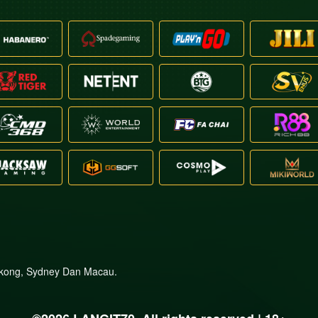
gkong, Sydney Dan Macau.