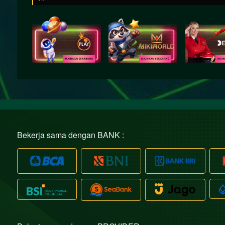
Bekerja sama dengan BANK :