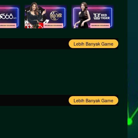
Lebih Banyak Game
Lebih Banyak Game