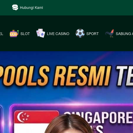
i
Hubungi Kami
EL
SLOT
LIVE CASINO
SPORT
SABUNG 