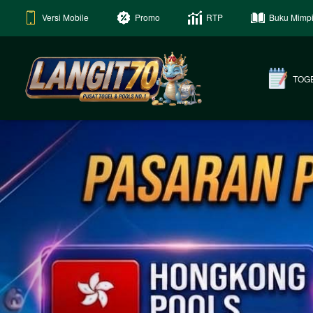
Versi Mobile
Promo
RTP
Buku Mimp
TOG
Previous