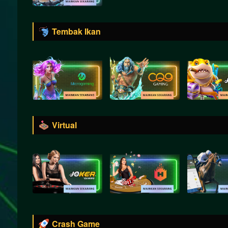
Tembak Ikan
Virtual
Crash Game