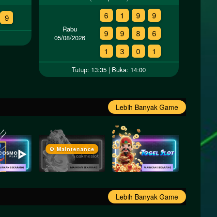
6
1
9
9
9
Rabu
9
9
8
6
05/08/2026
1
3
0
1
Tutup: 13:35 | Buka: 14:00
Lebih Banyak Game
⚙ Maintenance
Lebih Banyak Game