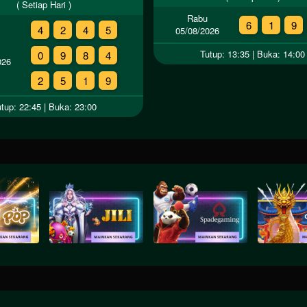
( Setiap Hari )
Rabu
6
1
9
4
2
4
5
05/08/2026
Tutup: 13:35 | Buka: 14:00
0
9
8
4
026
2
5
1
9
tup: 22:45 | Buka: 23:00