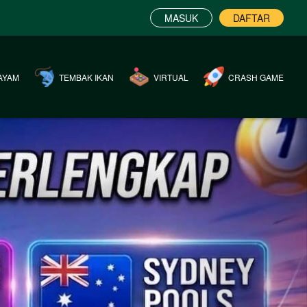
MASUK
DAFTAR
AYAM
TEMBAK IKAN
VIRTUAL
CRASH GAME
Next