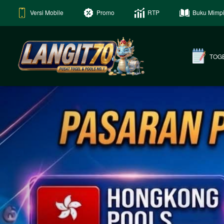
Versi Mobile
Promo
RTP
Buku Mimp
TOG
Previous