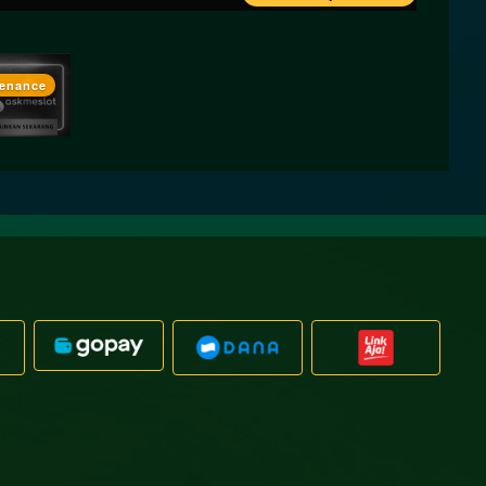
tenance