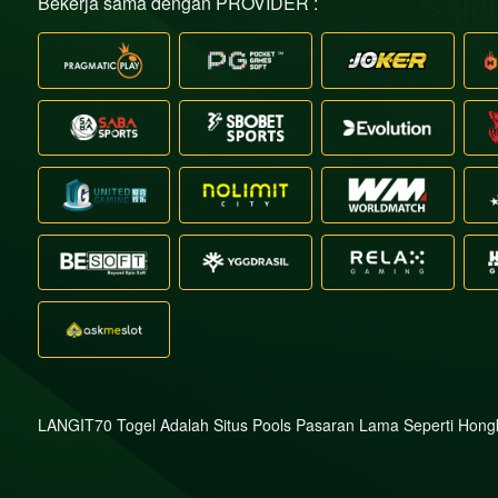
Bekerja sama dengan PROVIDER :
LANGIT70 Togel Adalah Situs Pools Pasaran Lama Seperti Hon