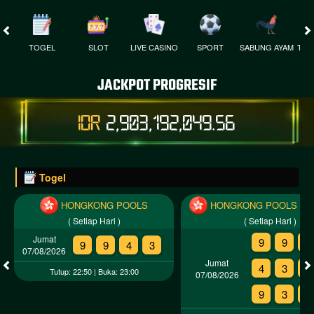
TOGEL
SLOT
LIVE CASINO
SPORT
SABUNG AYAM
TEM
JACKPOT PROGRESIF
IDR
2,903,192,053.78
Togel
HONGKONG POOLS
HONGKONG POOLS 1,2,
( Setiap Hari )
( Setiap Hari )
Jumat
9
9
4
9
9
4
3
07/08/2026
Jumat
4
3
5
Tutup: 22:50 | Buka: 23:00
07/08/2026
9
3
2