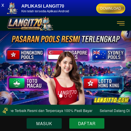
x
APLIKASI LANGIT70
DOWNLOAD
Kini telah tersedia Aplikasi Android
Previous
Nex
 Online Terbaik Resmi dan Terpercaya 100% Pasti Bayar
Selamat Datang Di Sit
MASUK
DAFTAR