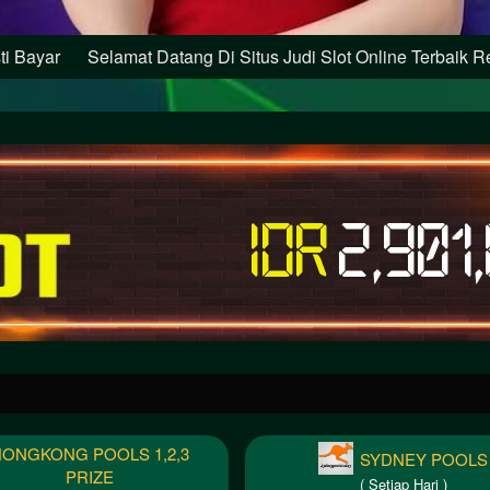
Selamat Datang Di Situs Judi Slot Online Terbaik Resmi d
IDR
2,901
HONGKONG POOLS 1,2,3
SYDNEY POOLS
PRIZE
( Setiap Hari )