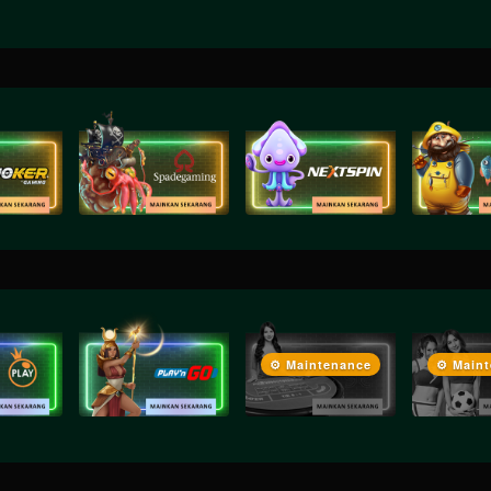
⚙ Maintenance
⚙ Main