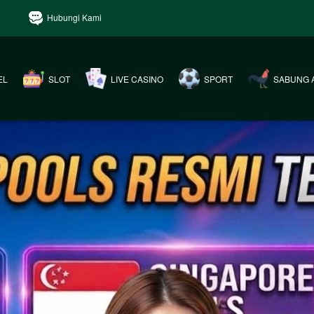
i
Hubungi Kami
EL
SLOT
LIVE CASINO
SPORT
SABUNG 