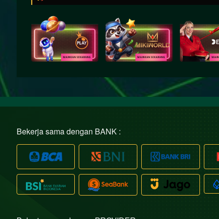
Bekerja sama dengan BANK :