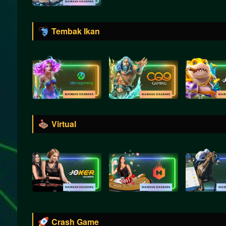
Tembak Ikan
Virtual
Crash Game