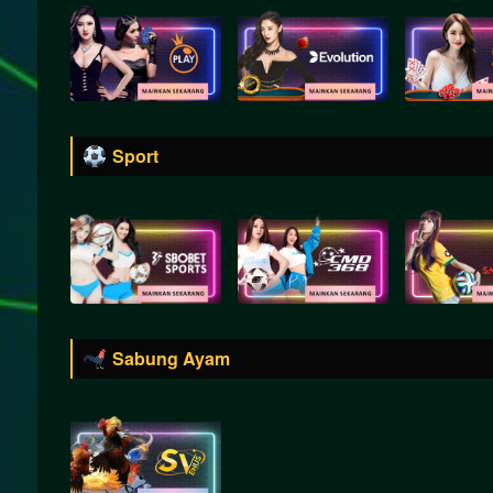
Sport
Sabung Ayam