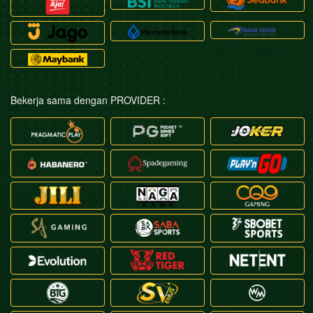
Bekerja sama dengan PROVIDER :