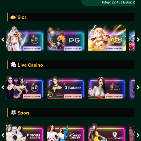
Tutup: 22:45 | Buka: 23:0
Slot
Live Casino
Sport