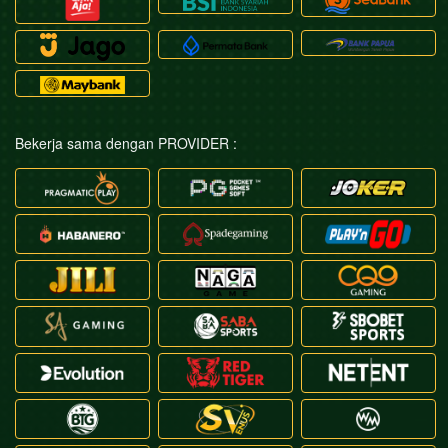
Bekerja sama dengan PROVIDER :