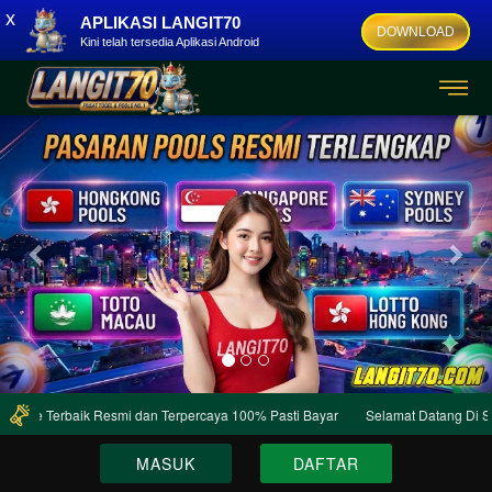
x
APLIKASI LANGIT70
DOWNLOAD
Kini telah tersedia Aplikasi Android
Previous
Nex
Online Terbaik Resmi dan Terpercaya 100% Pasti Bayar
Selamat Datang Di Situ
MASUK
DAFTAR