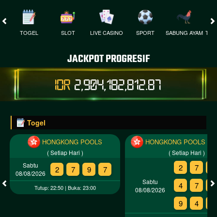
TOGEL
SLOT
LIVE CASINO
SPORT
SABUNG AYAM
TEM
JACKPOT PROGRESIF
IDR
2,904,182,817.67
Togel
HONGKONG POOLS
HONGKONG POOLS 1,2,
( Setiap Hari )
( Setiap Hari )
Sabtu
2
7
9
2
7
9
7
08/08/2026
Sabtu
4
7
1
Tutup: 22:50 | Buka: 23:00
08/08/2026
9
4
7