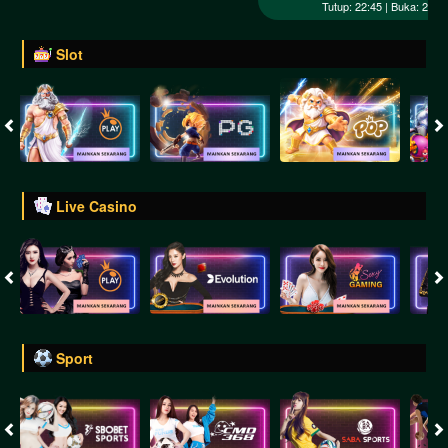
Tutup: 22:45 | Buka: 23:0
Slot
Live Casino
Sport