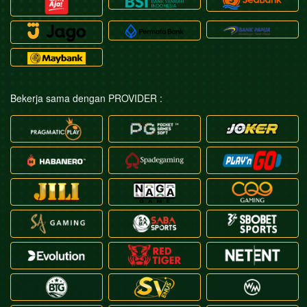
Bekerja sama dengan PROVIDER :