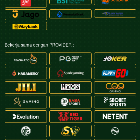
Bekerja sama dengan PROVIDER :