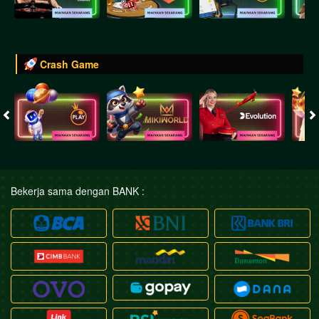
Crash Game
Bekerja sama dengan BANK :