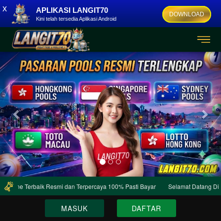
x
APLIKASI LANGIT70
DOWNLOAD
Kini telah tersedia Aplikasi Android
Previous
Nex
 Online Terbaik Resmi dan Terpercaya 100% Pasti Bayar
Selamat Datang Di Sit
MASUK
DAFTAR