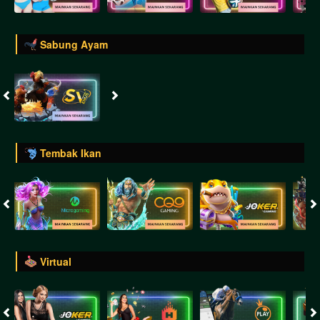
Sabung Ayam
Tembak Ikan
Virtual