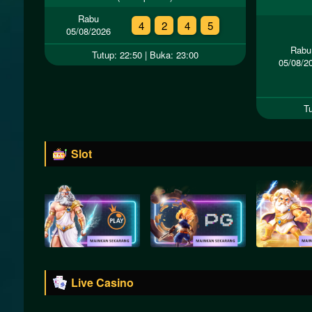
Rabu
4
2
4
5
05/08/2026
Rabu
Tutup: 22:50 | Buka: 23:00
05/08/2
Tu
Slot
Live Casino