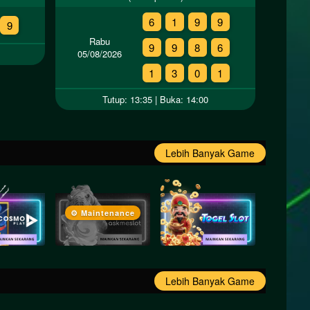
6
1
9
9
9
Rabu
9
9
8
6
05/08/2026
1
3
0
1
Tutup: 13:35 | Buka: 14:00
Lebih Banyak Game
⚙ Maintenance
Lebih Banyak Game