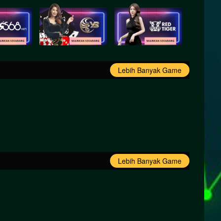
Lebih Banyak Game
Lebih Banyak Game