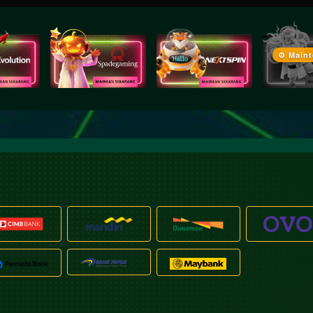
⚙ Main