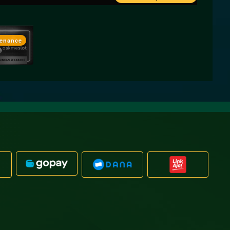
tenance