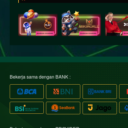
Bekerja sama dengan BANK :