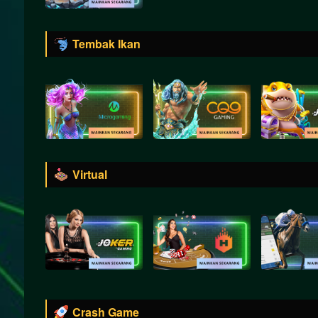
Tembak Ikan
Virtual
Crash Game