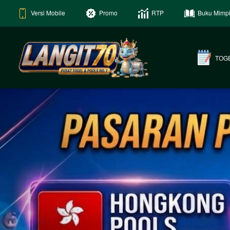
Versi Mobile
Promo
RTP
Buku Mimp
TOG
Previous