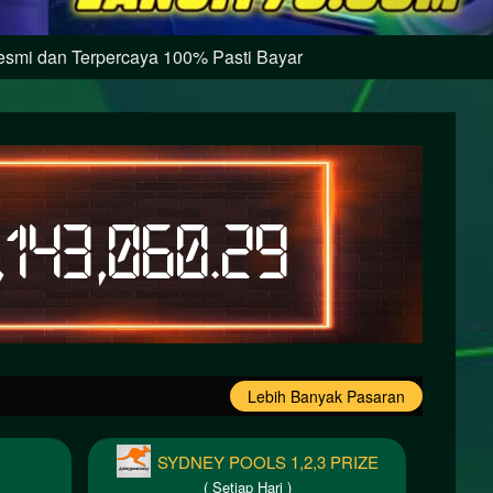
an Terpercaya 100% Pasti Bayar
,143,080.07
Lebih Banyak Pasaran
SYDNEY POOLS 1,2,3 PRIZE
( Setiap Hari )