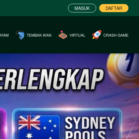
MASUK
DAFTAR
AYAM
TEMBAK IKAN
VIRTUAL
CRASH GAME
Next