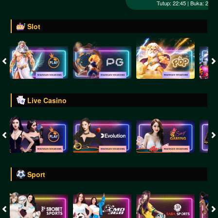
Tutup: 22:45 | Buka: 23:0
Slot
Live Casino
Sport