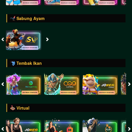
Sabung Ayam
Tembak Ikan
Virtual