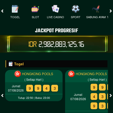
TOGEL
SLOT
LIVE CASINO
SPORT
SABUNG AYAM
TEM
JACKPOT PROGRESIF
IDR
2,902,883,129.98
Togel
HONGKONG POOLS
HONGKONG POOLS 1,2,
( Setiap Hari )
( Setiap Hari )
Jumat
9
9
4
9
9
4
3
07/08/2026
Jumat
4
3
5
Tutup: 22:50 | Buka: 23:00
07/08/2026
9
3
2