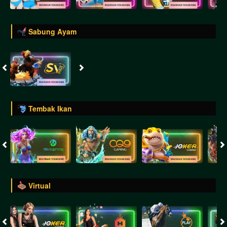
Sabung Ayam
Tembak Ikan
Virtual