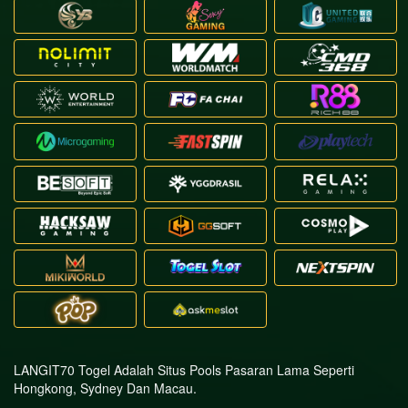
LANGIT70 Togel Adalah Situs Pools Pasaran Lama Seperti
Hongkong, Sydney Dan Macau.