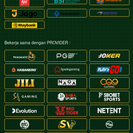
Bekerja sama dengan PROVIDER :