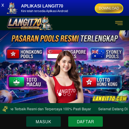
x
APLIKASI LANGIT70
DOWNLOAD
Kini telah tersedia Aplikasi Android
Previous
Nex
 Online Terbaik Resmi dan Terpercaya 100% Pasti Bayar
Selamat Datang Di Sit
MASUK
DAFTAR