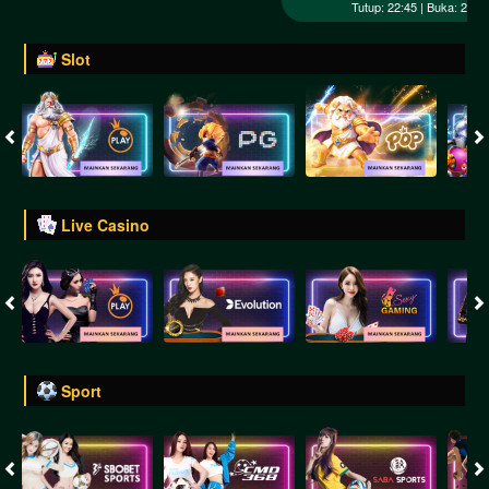
Tutup: 22:45 | Buka: 23:0
Slot
Live Casino
Sport