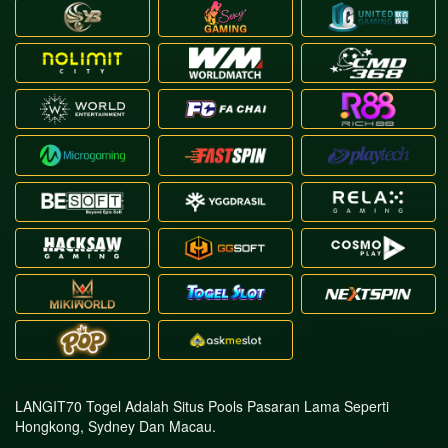
LANGIT70 Togel Adalah Situs Pools Pasaran Lama Seperti
Hongkong, Sydney Dan Macau.