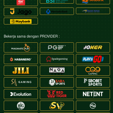
Bekerja sama dengan PROVIDER :