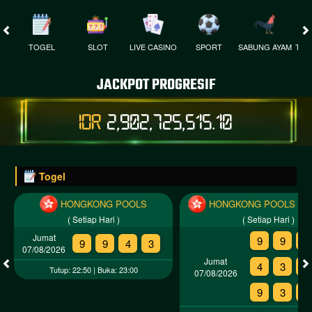
TOGEL
SLOT
LIVE CASINO
SPORT
SABUNG AYAM
TEM
JACKPOT PROGRESIF
IDR
2,902,725,519.75
Togel
HONGKONG POOLS
HONGKONG POOLS 1,2,
( Setiap Hari )
( Setiap Hari )
Jumat
9
9
4
9
9
4
3
07/08/2026
Jumat
4
3
5
Tutup: 22:50 | Buka: 23:00
07/08/2026
9
3
2