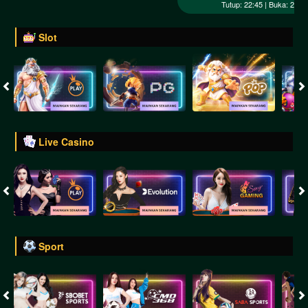
Tutup: 22:45 | Buka: 23:0
Slot
Live Casino
Sport