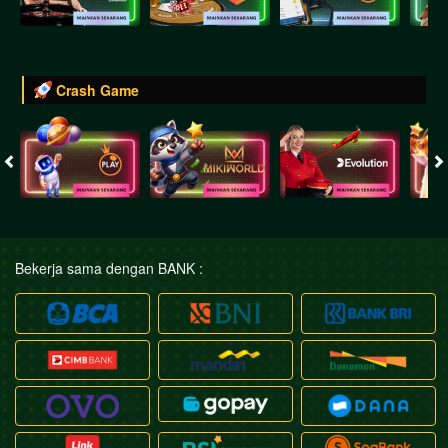
Crash Game
Bekerja sama dengan BANK :