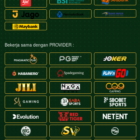
Bekerja sama dengan PROVIDER :