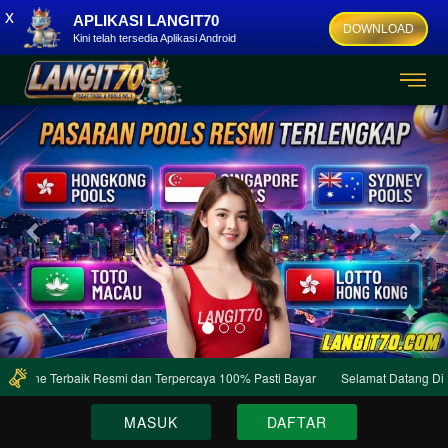
x
APLIKASI LANGIT70
DOWNLOAD
Kini telah tersedia Aplikasi Android
Previous
Nex
 Online Terbaik Resmi dan Terpercaya 100% Pasti Bayar
Selamat Datang Di Sit
MASUK
DAFTAR