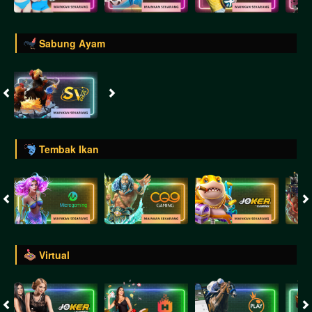
Sabung Ayam
Tembak Ikan
Virtual