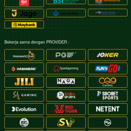
Bekerja sama dengan PROVIDER :