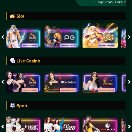
Tutup: 22:45 | Buka: 23:0
Slot
Live Casino
Sport