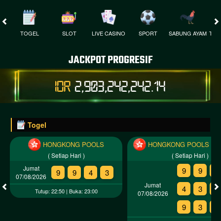
TOGEL
SLOT
LIVE CASINO
SPORT
SABUNG AYAM
TEM
JACKPOT PROGRESIF
IDR
2,903,242,246.89
Togel
HONGKONG POOLS
HONGKONG POOLS 1,2,
( Setiap Hari )
( Setiap Hari )
Jumat
9
9
4
9
9
4
3
07/08/2026
Jumat
4
3
5
Tutup: 22:50 | Buka: 23:00
07/08/2026
9
3
2