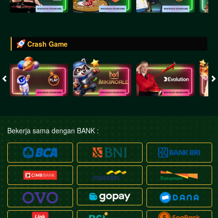
Crash Game
Bekerja sama dengan BANK :