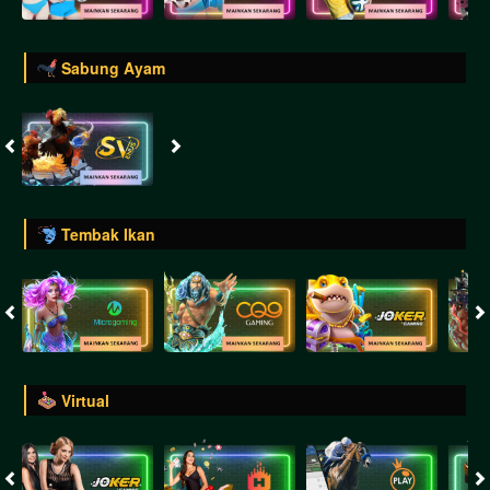
Sabung Ayam
Tembak Ikan
Virtual