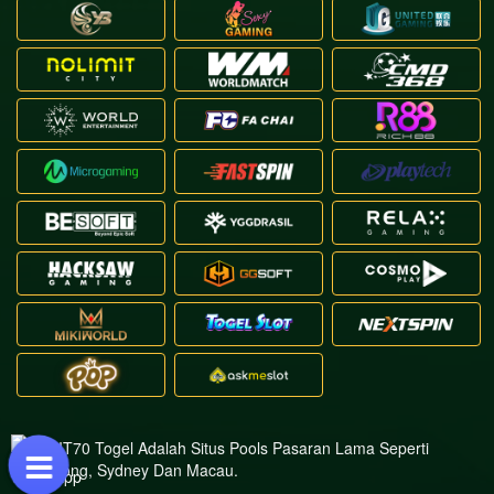
LANGIT70 Togel Adalah Situs Pools Pasaran Lama Seperti
Hongkong, Sydney Dan Macau.