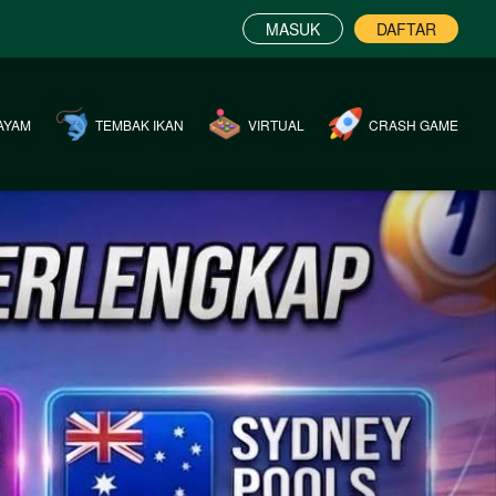
MASUK
DAFTAR
AYAM
TEMBAK IKAN
VIRTUAL
CRASH GAME
Next