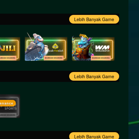
Lebih Banyak Game
Lebih Banyak Game
tenance
Lebih Banyak Game