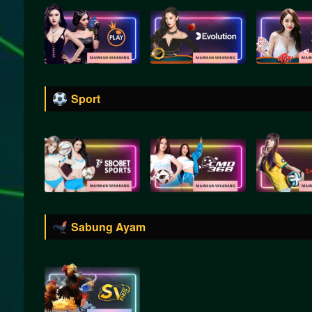
Sport
Sabung Ayam