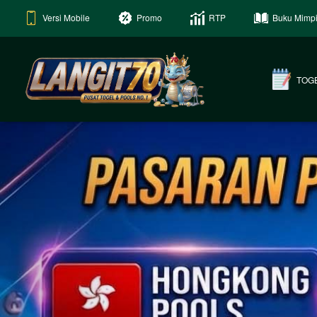
Versi Mobile
Promo
RTP
Buku Mimp
TOG
Previous