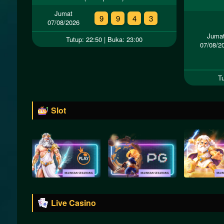
Jumat
9
9
4
3
07/08/2026
Juma
Tutup: 22:50 | Buka: 23:00
07/08/2
Tu
Slot
Live Casino