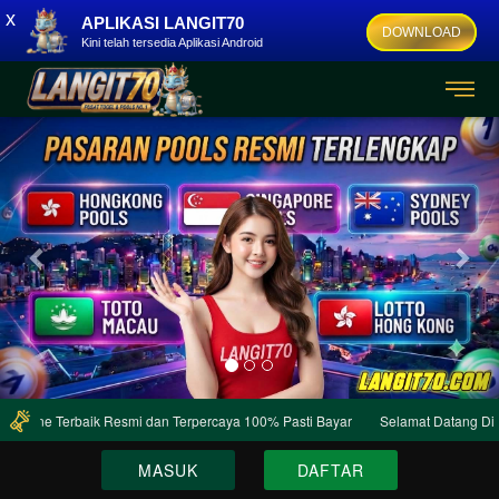
x
APLIKASI LANGIT70
DOWNLOAD
Kini telah tersedia Aplikasi Android
Previous
Nex
 Online Terbaik Resmi dan Terpercaya 100% Pasti Bayar
Selamat Datang Di Sit
MASUK
DAFTAR