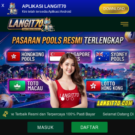
x
APLIKASI LANGIT70
DOWNLOAD
Kini telah tersedia Aplikasi Android
Previous
Nex
 Online Terbaik Resmi dan Terpercaya 100% Pasti Bayar
Selamat Datang Di Sit
MASUK
DAFTAR