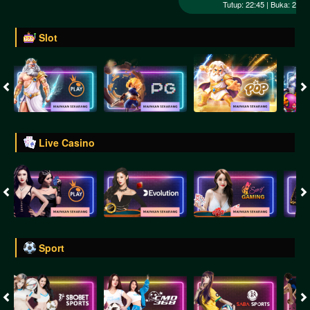
Tutup: 22:45 | Buka: 23:0
Slot
Live Casino
Sport