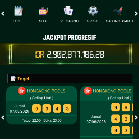
TOGEL
SLOT
LIVE CASINO
SPORT
SABUNG AYAM
TEM
JACKPOT PROGRESIF
IDR
2,902,877,191.08
Togel
HONGKONG POOLS
HONGKONG POOLS 1,2,
( Setiap Hari )
( Setiap Hari )
Jumat
9
9
4
9
9
4
3
07/08/2026
Jumat
4
3
5
Tutup: 22:50 | Buka: 23:00
07/08/2026
9
3
2