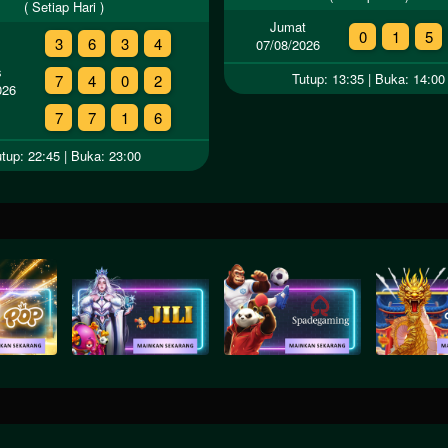
( Setiap Hari )
Jumat
0
1
5
3
6
3
4
07/08/2026
s
Tutup: 13:35 | Buka: 14:00
7
4
0
2
026
7
7
1
6
tup: 22:45 | Buka: 23:00