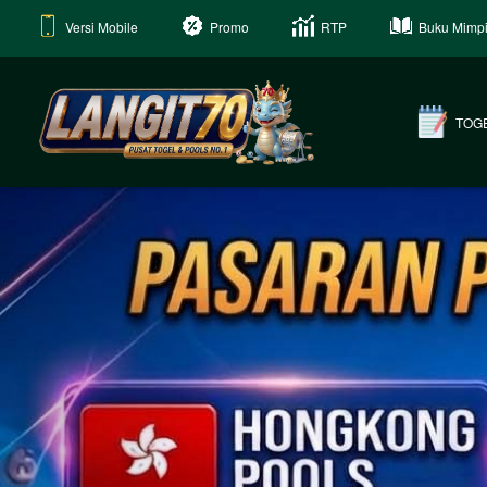
Versi Mobile
Promo
RTP
Buku Mimp
TOG
Previous