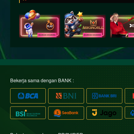
Bekerja sama dengan BANK :