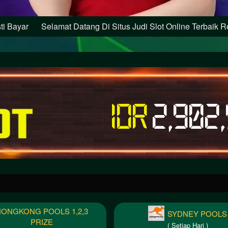
Selamat Datang Di Situs Judi Slot Online Terbaik Resmi dan
IDR
2,902
HONGKONG POOLS 1,2,3
SYDNEY POOLS
PRIZE
( Setiap Hari )