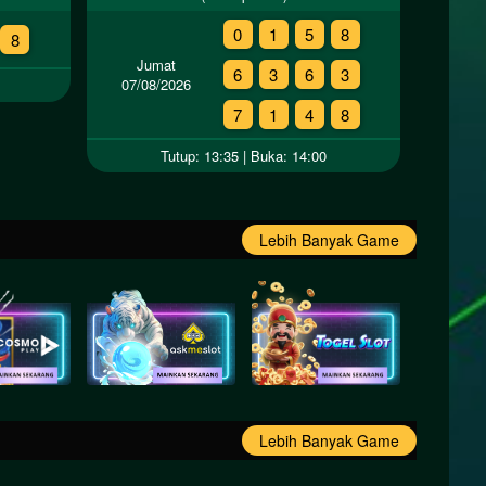
0
1
5
8
8
Jumat
6
3
6
3
07/08/2026
7
1
4
8
Tutup: 13:35 | Buka: 14:00
Lebih Banyak Game
Lebih Banyak Game