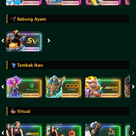
Sabung Ayam
Tembak Ikan
Virtual