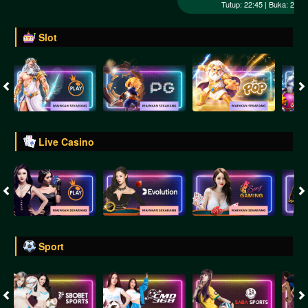
Tutup: 22:45 | Buka: 23:0
Slot
Live Casino
Sport