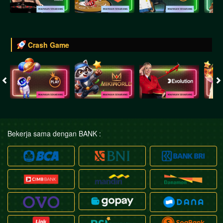
Crash Game
Bekerja sama dengan BANK :