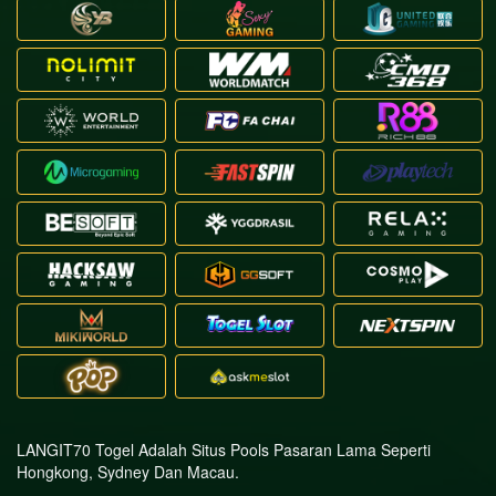
LANGIT70 Togel Adalah Situs Pools Pasaran Lama Seperti
Hongkong, Sydney Dan Macau.