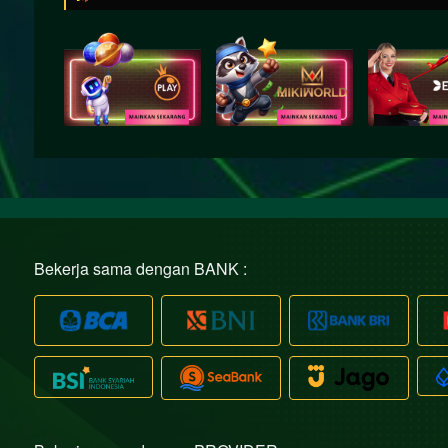
Bekerja sama dengan BANK :