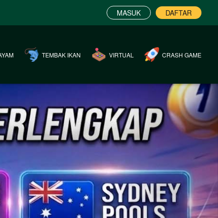
MASUK
DAFTAR
AYAM
TEMBAK IKAN
VIRTUAL
CRASH GAME
Next