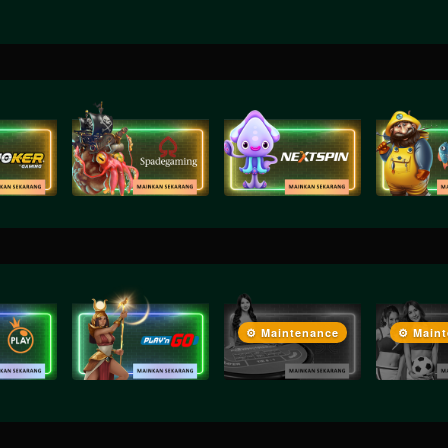
⚙ Maintenance
⚙ Main