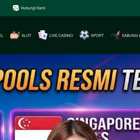
i
Hubungi Kami
EL
SLOT
LIVE CASINO
SPORT
SABUNG 