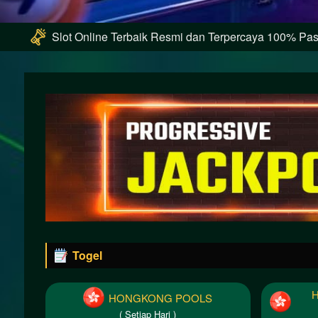
di Slot Online Terbaik Resmi dan Terpercaya 100% Pasti Bayar
Togel
HONGKONG POOLS
( Setiap Hari )