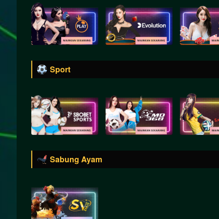
Sport
Sabung Ayam