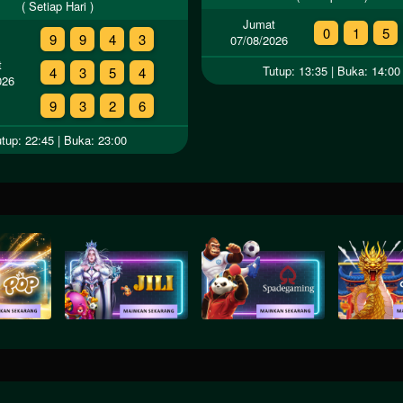
( Setiap Hari )
Jumat
0
1
5
9
9
4
3
07/08/2026
t
Tutup: 13:35 | Buka: 14:00
4
3
5
4
026
9
3
2
6
tup: 22:45 | Buka: 23:00