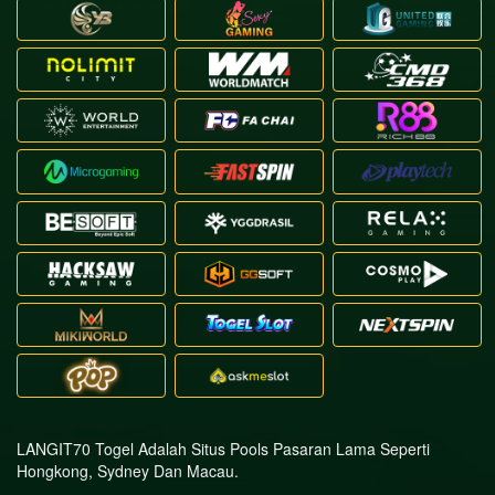
LANGIT70 Togel Adalah Situs Pools Pasaran Lama Seperti
Hongkong, Sydney Dan Macau.