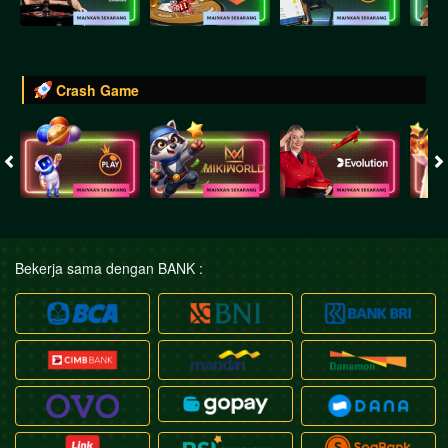
Crash Game
Bekerja sama dengan BANK :