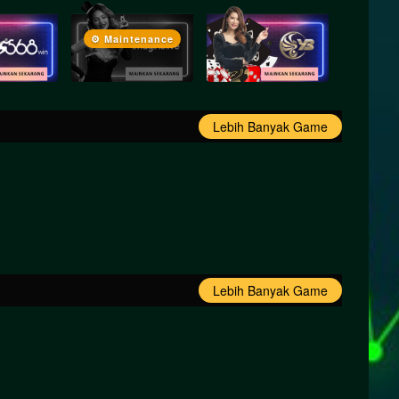
⚙ Maintenance
Lebih Banyak Game
Lebih Banyak Game