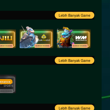
Lebih Banyak Game
Lebih Banyak Game
tenance
Lebih Banyak Game