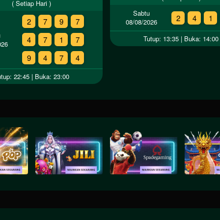
( Setiap Hari )
Sabtu
2
4
1
2
7
9
7
08/08/2026
u
Tutup: 13:35 | Buka: 14:00
4
7
1
7
026
9
4
7
4
tup: 22:45 | Buka: 23:00