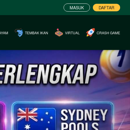
MASUK
DAFTAR
AYAM
TEMBAK IKAN
VIRTUAL
CRASH GAME
Next