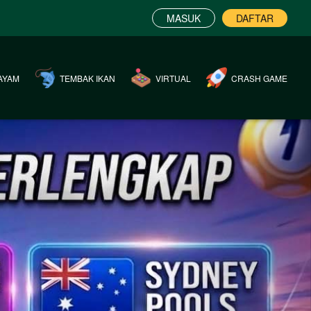
MASUK
DAFTAR
AYAM
TEMBAK IKAN
VIRTUAL
CRASH GAME
Next