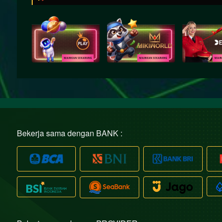
Bekerja sama dengan BANK :