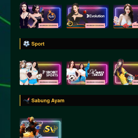
Sport
Sabung Ayam