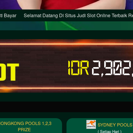
Selamat Datang Di Situs Judi Slot Online Terbaik Resmi d
IDR
2,902
HONGKONG POOLS 1,2,3
SYDNEY POOLS
PRIZE
( Setiap Hari )