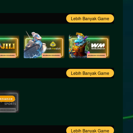
Lebih Banyak Game
Lebih Banyak Game
tenance
Lebih Banyak Game