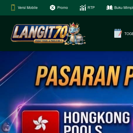
Versi Mobile
Promo
RTP
Buku Mimp
TOG
Previous