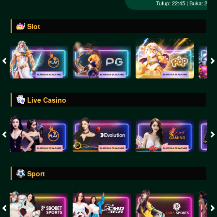
Tutup: 22:45 | Buka: 23:0
Slot
Live Casino
Sport