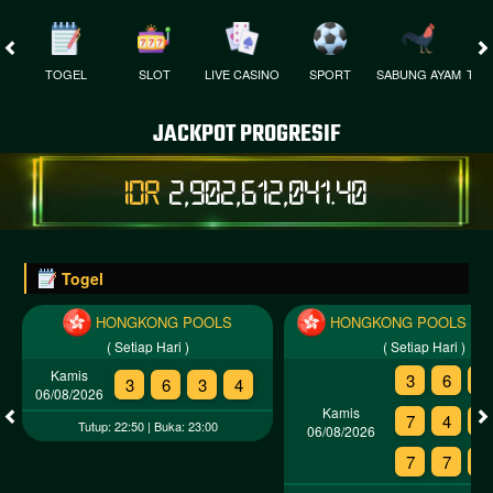
TOGEL
SLOT
LIVE CASINO
SPORT
SABUNG AYAM
TEM
JACKPOT PROGRESIF
IDR
2,902,612,046.76
Togel
HONGKONG POOLS
HONGKONG POOLS 1,2,
( Setiap Hari )
( Setiap Hari )
Kamis
3
6
3
3
6
3
4
06/08/2026
Kamis
7
4
0
Tutup: 22:50 | Buka: 23:00
06/08/2026
7
7
1