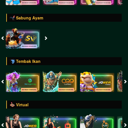
Sabung Ayam
Tembak Ikan
Virtual