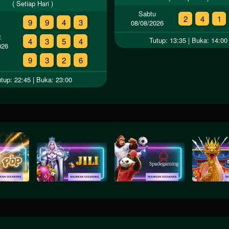
( Setiap Hari )
Sabtu
2
4
1
9
9
4
3
08/08/2026
t
Tutup: 13:35 | Buka: 14:00
4
3
5
4
026
9
3
2
6
tup: 22:45 | Buka: 23:00