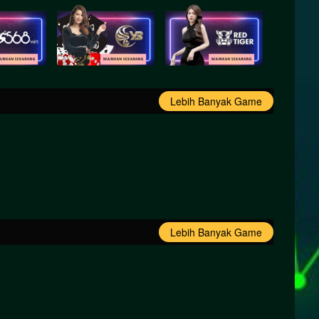
Lebih Banyak Game
Lebih Banyak Game