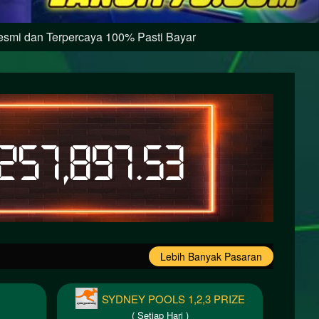
an Terpercaya 100% Pasti Bayar
,257,917.33
Lebih Banyak Pasaran
SYDNEY POOLS 1,2,3 PRIZE
( Setiap Hari )