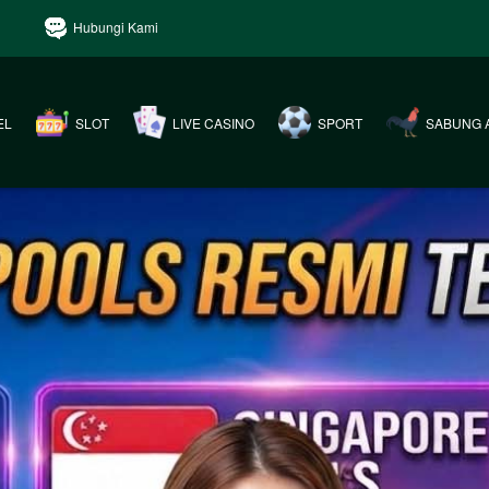
i
Hubungi Kami
EL
SLOT
LIVE CASINO
SPORT
SABUNG 