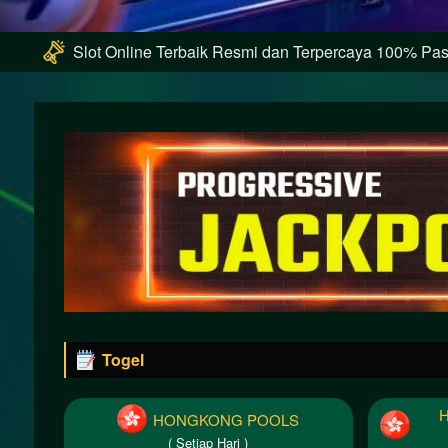
di Slot Online Terbaik Resmi dan Terpercaya 100% Pasti Bayar
Togel
HONGKONG POOLS
( Setiap Hari )