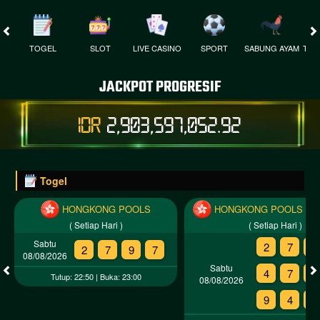
TOGEL
SLOT
LIVE CASINO
SPORT
SABUNG AYAM
TEM
JACKPOT PROGRESIF
IDR
2,903,597,057.76
Togel
HONGKONG POOLS
HONGKONG POOLS 1,2,
( Setiap Hari )
( Setiap Hari )
Sabtu
2
7
9
2
7
9
7
08/08/2026
Sabtu
4
7
1
Tutup: 22:50 | Buka: 23:00
08/08/2026
9
4
7