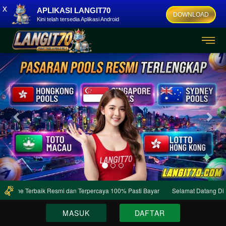
x
APLIKASI LANGIT70
DOWNLOAD
Kini telah tersedia Aplikasi Android
Previous
Nex
 Online Terbaik Resmi dan Terpercaya 100% Pasti Bayar
Selamat Datang Di Sit
MASUK
DAFTAR