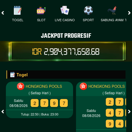
TOGEL
SLOT
LIVE CASINO
SPORT
SABUNG AYAM
TEM
JACKPOT PROGRESIF
IDR
2,904,377,655.47
Togel
HONGKONG POOLS
HONGKONG POOLS 1,2,
( Setiap Hari )
( Setiap Hari )
Sabtu
2
7
9
2
7
9
7
08/08/2026
Sabtu
4
7
1
Tutup: 22:50 | Buka: 23:00
08/08/2026
9
4
7