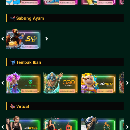
Sabung Ayam
Tembak Ikan
Virtual