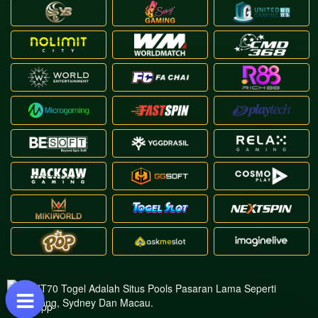
LANGIT70 Togel Adalah Situs Pools Pasaran Lama Seperti
Hongkong, Sydney Dan Macau.