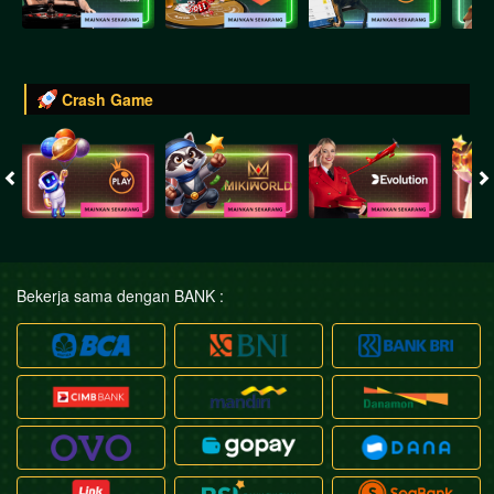
Crash Game
Bekerja sama dengan BANK :