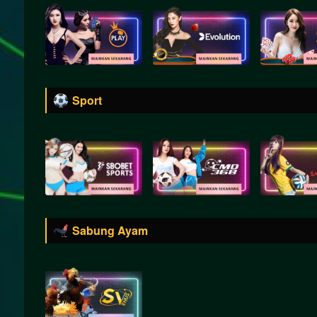
Sport
Sabung Ayam