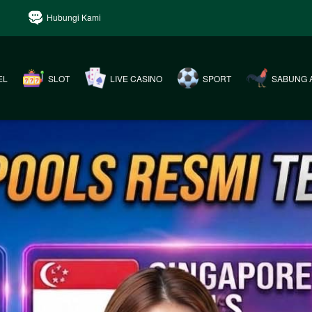
i
Hubungi Kami
EL
SLOT
LIVE CASINO
SPORT
SABUNG 