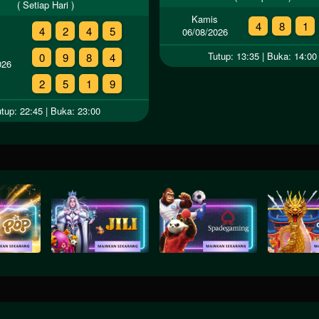
( Setiap Hari )
Kamis
4
8
1
4
2
4
5
06/08/2026
Tutup: 13:35 | Buka: 14:00
0
9
8
4
026
2
5
1
9
tup: 22:45 | Buka: 23:00