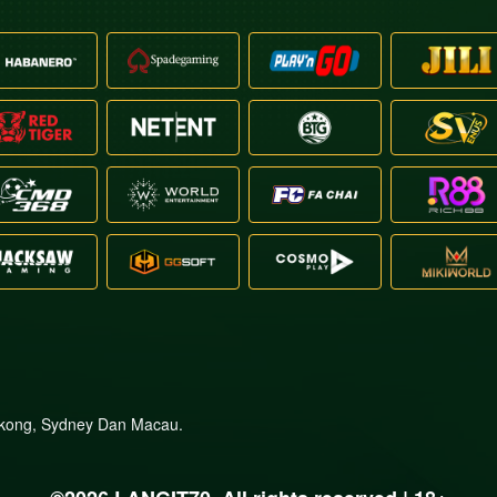
gkong, Sydney Dan Macau.