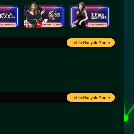
Lebih Banyak Game
Lebih Banyak Game