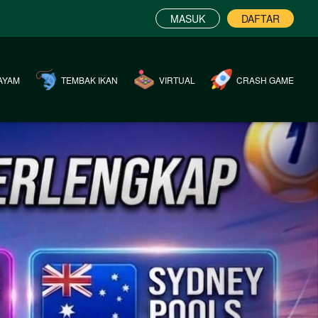
MASUK
DAFTAR
AYAM
TEMBAK IKAN
VIRTUAL
CRASH GAME
Next