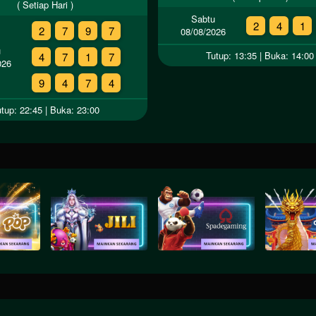
( Setiap Hari )
Sabtu
2
4
1
2
7
9
7
08/08/2026
u
Tutup: 13:35 | Buka: 14:00
4
7
1
7
026
9
4
7
4
tup: 22:45 | Buka: 23:00